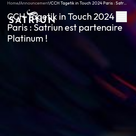
Home
/
Announcement
/
CCH Tagetik in Touch 2024 Paris : Satriun est partenaire Platinum !
CCH Tagetik in Touch 2024
Paris : Satriun est partenaire
Platinum !
Expertis
CPM Tool
Consolid
Planning
Cash Fl
ESG Rep
IFRS 16 
Regulato
Starter K