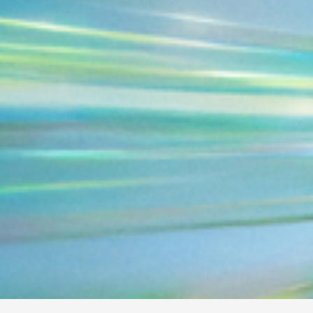
News & I
Announ
Article
Event
Contact Us