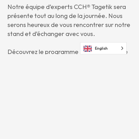
Notre équipe d’experts CCH® Tagetik sera
présente tout au long de la journée. Nous
serons heureux de vous rencontrer sur notre
stand et d’échanger avec vous.
English
Découvrez le programme complet de cette
journée en cliquant sur le bouton ci-dessous
et réservez votre place pour l’édition 2026
du CCH® Tagetik inTouch26 Paris! ↓
Informations &
Inscriptions