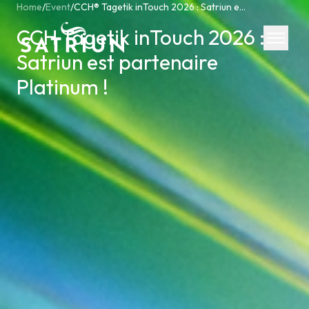
Home
/
Event
/
CCH® Tagetik inTouch 2026 : Satriun est partenaire Platinum !
CCH Tagetik inTouch 2026 :
Satriun est partenaire
Platinum !
Expertis
CPM Tool
Consolid
Planning
Cash Fl
ESG Rep
IFRS 16 
Regulato
Starter K