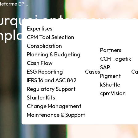
CCH® Tagetik : pourquoi opter pour une plateforme EPM unifiée en remplacement de FC ?
urquoi opter pour un
Expertises
mplacement de FC ?
CPM Tool Selection
Consolidation
ises
Partners
Planning & Budgeting
CCH Tagetik
ol Selection
Cash Flow
SAP
ESG Reporting
Cases
Ca
idation
Pigment
IFRS 16 and ASC 842
ng & Budgeting
kShuttle
Regulatory Support
Flow
cpmVision
Starter Kits
eporting
Change Management
6 and ASC 842
Maintenance & Support
tory Support
r Kits