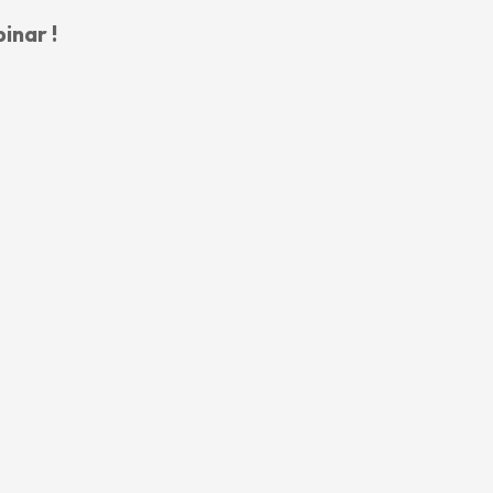
inar !
tive, Satriun France