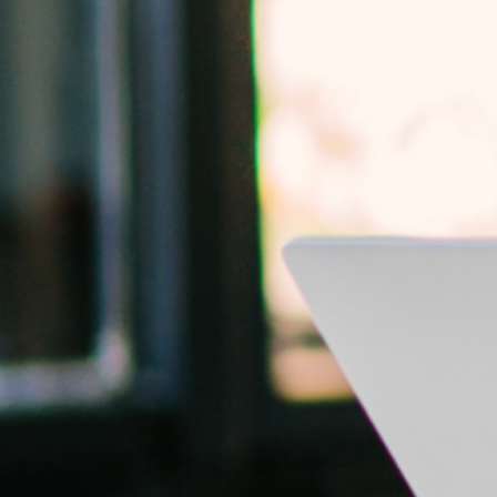
 Insights
ncement
e
 Us