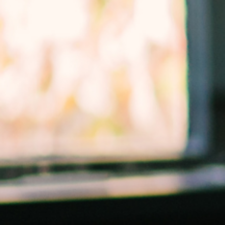
News &
Annou
Articl
Event
Contact