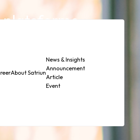
e plateforme
News & Insights
Announcement
reer
About Satriun
Contact Us
Article
Event