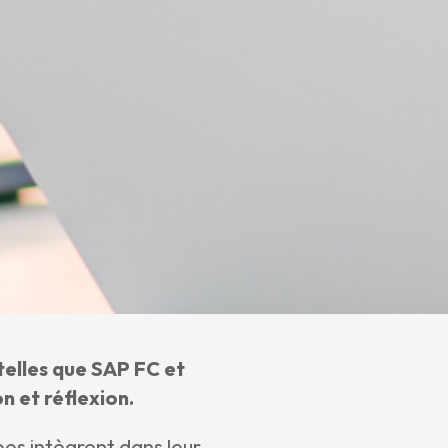
telles que SAP FC et
n et réflexion.
pes intègrent dans leur