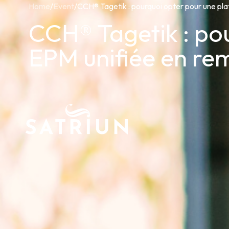
Home
/
Event
/
CCH® Tagetik : po
EPM unifiée en re
Expert
CPM To
Consol
Planni
Cash 
ESG R
IFRS 1
Regula
Starte