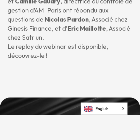
et
Camille Gaudry
, directrice du contrôle de
gestion d’AMI Paris ont répondu aux
questions de
Nicolas Pardon
, Associé chez
Ginesis Finance, et d’
Eric Maillotte
, Associé
chez Satriun.
Le replay du webinar est disponible,
découvrez-le !
English
We get the job done