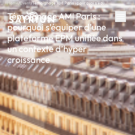
Home
/
Event
/
Témoignage AMI Paris : pourquoi s’équiper d’une plateforme EPM unifiée dans un contexte d’hyper croissance
Témoignage AMI Paris :
pourquoi s’équiper d’une
plateforme EPM unifiée dans
Expertis
un contexte d’hyper
croissance
CPM Tool
Consolid
Planning
Cash Fl
ESG Rep
IFRS 16 
Regulato
Starter K